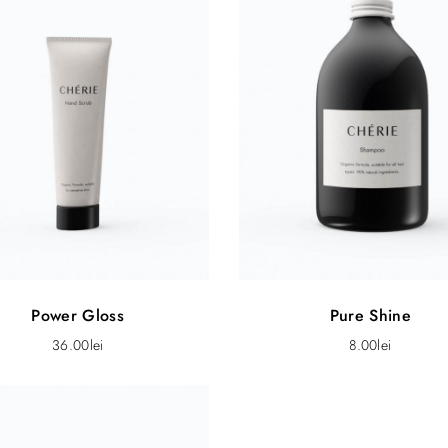
Power Gloss
Pure Shine
36.00
lei
8.00
lei