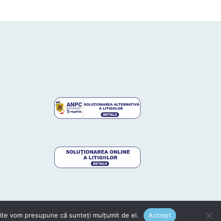
 site vom presupune că sunteți mulțumit de el.
Accept