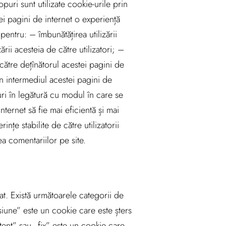
puri sunt utilizate cookie-urile prin
tei pagini de internet o experiență
pentru: – îmbunătățirea utilizării
ării acesteia de către utilizatori; –
 către dețînătorul acestei pagini de
rin intermediul acestei pagini de
uri în legătură cu modul în care se
ternet să fie mai eficientă și mai
nțe stabilite de către utilizatorii
a comentariilor pe site.
at. Există următoarele categorii de
iune” este un cookie care este șters
tent” sau „fix” este un cookie care