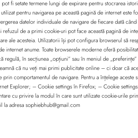
pot fi setate termene lungi de expirare pentru stocrarea istori
utilizat pentru navigarea pe această pagină de internet este fo
ștergerea datelor individuale de navigare de fiecare dată când
 refuzul de a primi cookie-uri pot face această pagină de inter
ilizare ale acesteia. Utilizatorii își pot configura browserul să re
de internet anume. Toate browserele moderne oferă posibilitat
 că regulă, în secțiunea „opțiuni” sau în meniul de „preferințe”
eamnă că nu veți mai primi publicitate online – ci doar că acea
 prin comportamentul de navigare. Pentru a înțelege aceste set
ternet Explorer; – Cookie settings în Firefox; – Cookie settin
ntare cu privire la modul în care sunt utilizate cookie-urile pr
email la adresa sophiebhub@gmail.com