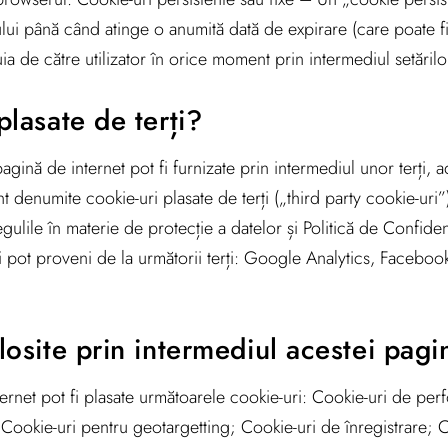
ului până când atinge o anumită dată de expirare (care poate fi 
uia de către utilizator în orice moment prin intermediul setăril
plasate de terți?
gină de internet pot fi furnizate prin intermediul unor terți, a
t denumite cookie-uri plasate de terți („third party cookie-uri”).
ulile în materie de protecție a datelor și Politică de Confidenț
i pot proveni de la următorii terți: Google Analytics, Facebook
losite prin intermediul acestei pagin
nternet pot fi plasate următoarele cookie-uri: Cookie-uri de per
r; Cookie-uri pentru geotargetting; Cookie-uri de înregistrare; 