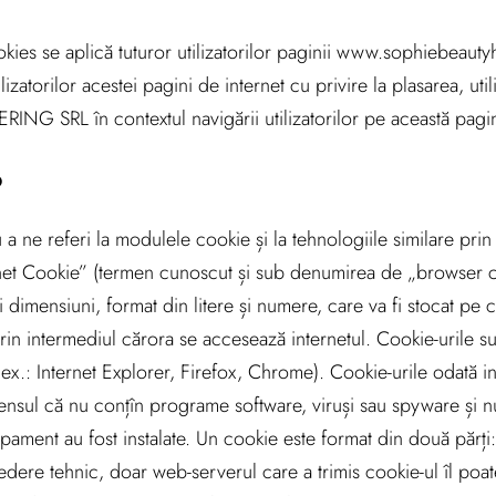
okies se aplică tuturor utilizatorilor paginii www.sophiebeautyh
zatorilor acestei pagini de internet cu privire la plasarea, util
NG SRL în contextul navigării utilizatorilor pe această pagin
?
a ne referi la modulele cookie și la tehnologiile similare prin
rnet Cookie” (termen cunoscut și sub denumirea de „browser 
i dimensiuni, format din litere și numere, care va fi stocat pe
rin intermediul cărora se accesează internetul. Cookie-urile sun
x.: Internet Explorer, Firefox, Chrome). Cookie-urile odată ins
ensul că nu conțîn programe software, viruși sau spyware și n
hipament au fost instalate. Un cookie este format din două părți
edere tehnic, doar web-serverul care a trimis cookie-ul îl po