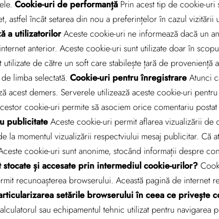
tele.
Cookie-uri de performanță
Prin acest tip de cookie-uri
et, astfel încât setarea din nou a preferințelor în cazul vizitării
 a utilizatorilor
Aceste cookie-uri ne informează dacă un anumi
internet anterior. Aceste cookie-uri sunt utilizate doar în scopur
utilizate de către un soft care stabilește țară de proveniență a 
t de limba selectată.
Cookie-uri pentru înregistrare
Atunci câ
acest demers. Serverele utilizează aceste cookie-uri pentru a
 acestor cookie-uri permite să asociem orice comentariu posta
u publicitate
Aceste cookie-uri permit aflarea vizualizării de c
 de la momentul vizualizării respectviului mesaj publicitar. Că at
. Aceste cookie-uri sunt anonime, stocând informații despre cont
t stocate și accesate prin intermediul cookie-urilor?
Cookie
 permit recunoașterea browserului. Această pagină de internet
articularizarea setările browserului în ceea ce privește c
calculatorul sau echipamentul tehnic utilizat pentru navigarea 