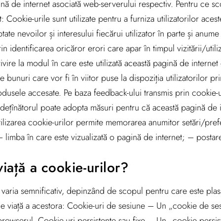
ină de internet asociată web-serverului respectiv. Pentru ce sco
: Cookie-urile sunt utilizate pentru a furniza utilizatorilor aces
ate nevoilor și interesului fiecărui utilizator în parte și anume 
in identificarea oricăror erori care apar în timpul vizitării/utiliz
ivire la modul în care este utilizată această pagină de internet
 bunuri care vor fi în viitor puse la dispoziția utilizatorilor p
produsele accesate. Pe baza feedback-ului transmis prin cookie-
,dețînătorul poate adopta măsuri pentru că această pagină de in
utilizarea cookie-urilor permite memorarea anumitor setări/preferi
 limba în care este vizualizată o pagină de internet; – postare
iață a cookie-urilor?
 varia semnificativ, depinzând de scopul pentru care este plas
de viață a acestora: Cookie-uri de sesiune – Un „cookie de ses
 browserul. Cookie-uri persistente sau fixe – Un „cookie persis